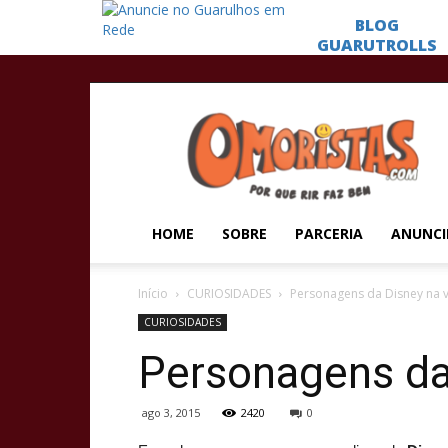
Omoristas
HOME
SOBRE
PARCERIA
ANUNCI
Início
CURIOSIDADES
Personagens da Disney na v
CURIOSIDADES
Personagens da 
ago 3, 2015
2420
0