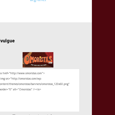
ivulgue