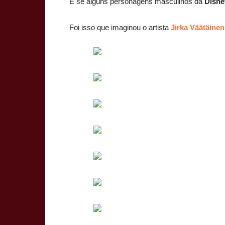
E se alguns personagens masculinos da
Disne
Foi isso que imaginou o artista
Jirka Väätäinen