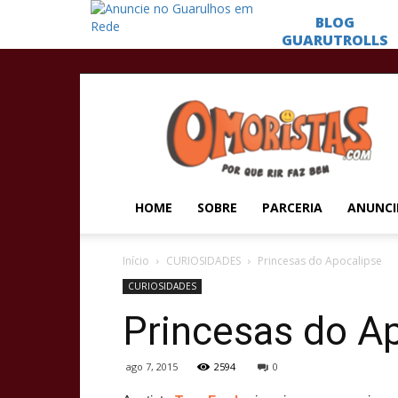
Omoristas
HOME
SOBRE
PARCERIA
ANUNCI
Início
CURIOSIDADES
Princesas do Apocalipse
CURIOSIDADES
Princesas do A
ago 7, 2015
2594
0