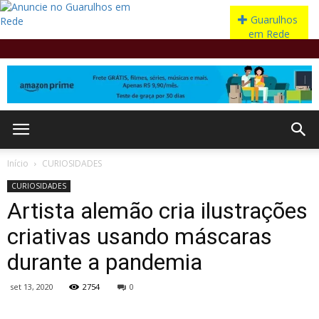
Início
CURIOSIDADES
CURIOSIDADES
Artista alemão cria ilustrações
criativas usando máscaras
durante a pandemia
set 13, 2020
2754
0